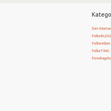
Katego
Den Interna
FolkeBLOG
Folkeretten
FolkeTING
Foredragsh