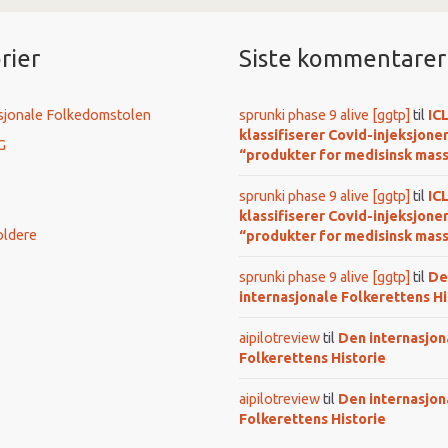
rier
Siste kommentarer
sjonale Folkedomstolen
sprunki phase 9 alive [ggtp]
til
IC
klassifiserer Covid-injeksjone
G
“produkter for medisinsk mas
sprunki phase 9 alive [ggtp]
til
IC
klassifiserer Covid-injeksjone
oldere
“produkter for medisinsk mas
sprunki phase 9 alive [ggtp]
til
De
internasjonale Folkerettens Hi
aipilotreview
til
Den internasjon
Folkerettens Historie
aipilotreview
til
Den internasjon
Folkerettens Historie