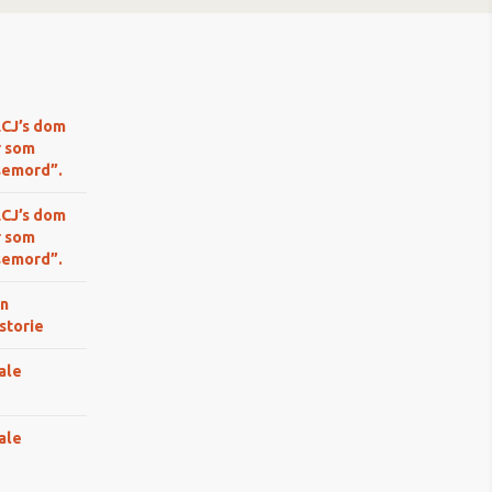
LCJ’s dom
r som
semord”.
LCJ’s dom
r som
semord”.
n
storie
ale
ale