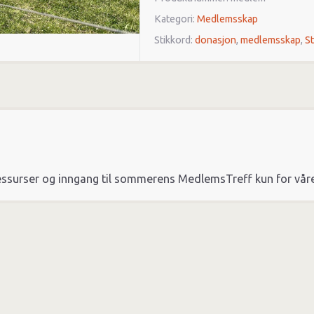
Kategori:
Medlemsskap
Stikkord:
donasjon
,
medlemsskap
,
S
 ressurser og inngang til sommerens MedlemsTreff kun for vå