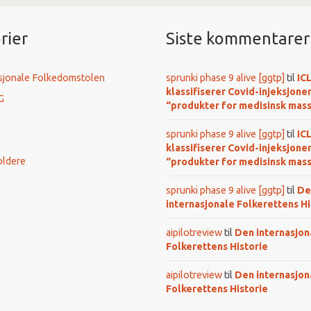
rier
Siste kommentarer
sjonale Folkedomstolen
sprunki phase 9 alive [ggtp]
til
IC
klassifiserer Covid-injeksjone
G
“produkter for medisinsk mas
sprunki phase 9 alive [ggtp]
til
IC
klassifiserer Covid-injeksjone
oldere
“produkter for medisinsk mas
sprunki phase 9 alive [ggtp]
til
De
internasjonale Folkerettens Hi
aipilotreview
til
Den internasjon
Folkerettens Historie
aipilotreview
til
Den internasjon
Folkerettens Historie