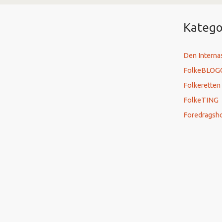
Katego
Den Interna
FolkeBLOG
Folkeretten
FolkeTING
Foredragsh