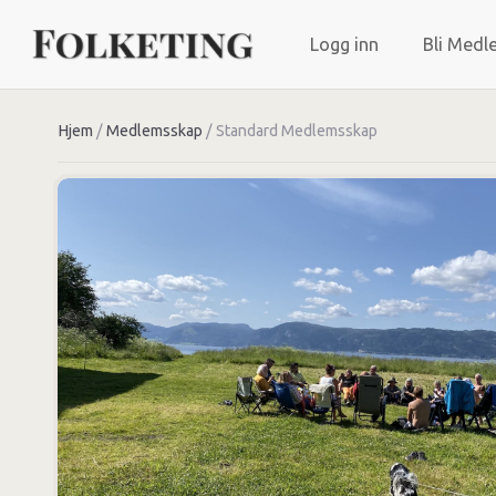
Logg inn
Bli Medl
Hjem
/
Medlemsskap
/ Standard Medlemsskap