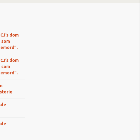
LCJ’s dom
r som
semord”.
LCJ’s dom
r som
semord”.
n
storie
ale
ale