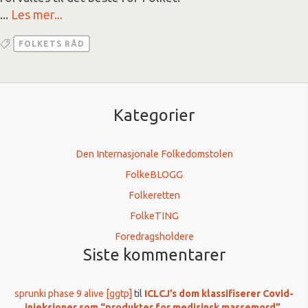
...
Les mer...
FOLKETS RÅD
Kategorier
Den Internasjonale Folkedomstolen
FolkeBLOGG
Folkeretten
FolkeTING
Foredragsholdere
Siste kommentarer
sprunki phase 9 alive [ggtp]
til
ICLCJ’s dom klassifiserer Covid-
injeksjoner som “produkter for medisinsk massemord”.