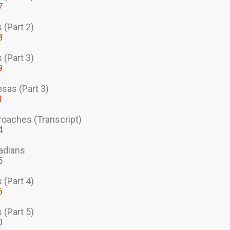
7
 (Part 2)
8
 (Part 3)
9
nsas (Part 3)
1
roaches (Transcript)
4
nadians
5
 (Part 4)
6
 (Part 5)
0