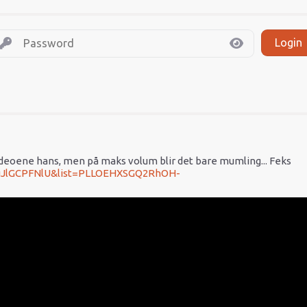
Login
ideoene hans, men på maks volum blir det bare mumling... Feks
EuJlGCPFNlU&list=PLLOEHXSGQ2RhOH-