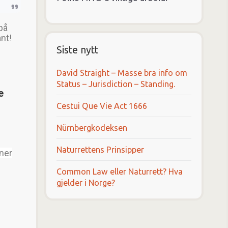
 på
ant!
Siste nytt
David Straight – Masse bra info om
Status – Jurisdiction – Standing.
e
Cestui Que Vie Act 1666
Nürnbergkodeksen
Naturrettens Prinsipper
ner
Common Law eller Naturrett? Hva
gjelder i Norge?