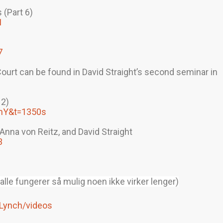
 (Part 6)
1
7
urt can be found in David Straight’s second seminar in
 2)
3mY&t=1350s
Anna von Reitz, and David Straight
3
 alle fungerer så mulig noen ikke virker lenger)
Lynch/videos