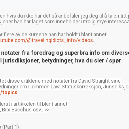
en hvis du ikke har det så anbefaler jeg deg til å ta en titt
oner han har laget som inneholder utrolig mye interess
 flere av de kursene han har holdt i blant annet
utube.com/@travelingidiots_info/videos
.
se notater fra foredrag og superbra info om divers
l jurisdiksjoner, betydninger, hva du sier / spør
et disse artiklene med notater fra David Straight sine
etydninger om Common Law, Statuskorreksjon, Jurisdiksjo
/topics
rst i artikkelen til blant annet:
 Bibi Bacchus osv.. >>
 (Part 1)