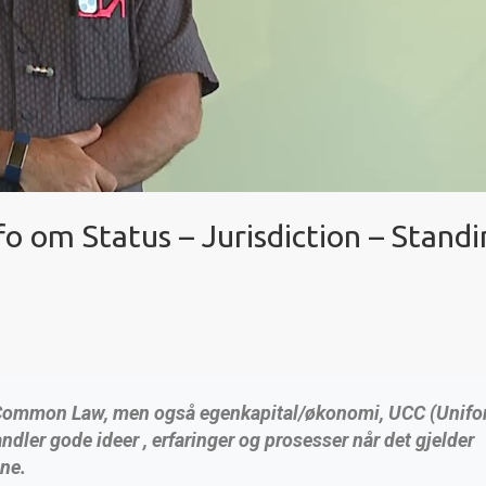
fo om Status – Jurisdiction – Standi
 i Common Law, men også egenkapital/økonomi, UCC (Unif
er gode ideer , erfaringer og prosesser når det gjelder
ne.