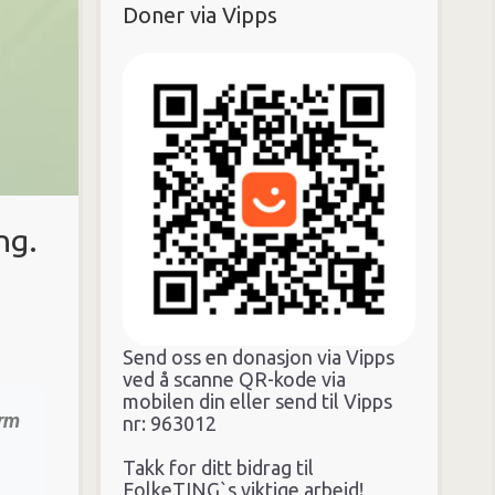
Doner via Vipps
ng.
Send oss en donasjon via Vipps
ved å scanne QR-kode via
mobilen din eller send til Vipps
orm
nr: 963012
Takk for ditt bidrag til
FolkeTING`s viktige arbeid!