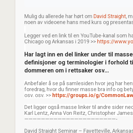
Mulig du allerede har hørt om
David Straight
, m
noen av videoene hans med kurs og presentasj
Legger ved en link til en YouTube-kanal som har
Chicago og Arkansas i 2019 >>
https://www.yo
Har lagt inn en del linker under til mas
definisjoner og terminologier i forhold ti
dommeren om i rettsaker osv…
Anbefaler å se på samlesiden hvor jeg har hent
foredrag, hvor du finner masse bra info og b
osv. osv. >>
https://groups.io/g/CommonLaw
Det ligger også masse linker til andre sider nede
Karl Lentz, Anna Von Reitz, Christopher James,
——————————————————————-
David Straight Seminar – Fayetteville, Arkansas