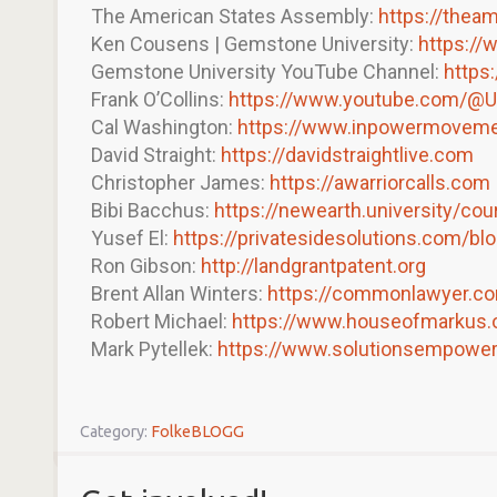
The American States Assembly:
https://thea
Ken Cousens | Gemstone University:
https://
Gemstone University YouTube Channel:
https
Frank O’Collins:
https://www.youtube.com/@
Cal Washington:
https://www.inpowermovem
David Straight:
https://davidstraightlive.com
Christopher James:
https://awarriorcalls.com
Bibi Bacchus:
https://newearth.university/c
Yusef El:
https://privatesidesolutions.com/bl
Ron Gibson:
http://landgrantpatent.org
Brent Allan Winters:
https://commonlawyer.c
Robert Michael:
https://www.houseofmarkus.
Mark Pytellek:
https://www.solutionsempowe
Category:
FolkeBLOGG