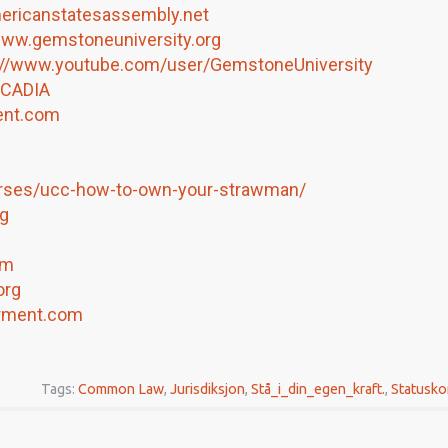
mericanstatesassembly.net
www.gemstoneuniversity.org
://www.youtube.com/user/GemstoneUniversity
UCADIA
ent.com
ourses/ucc-how-to-own-your-strawman/
og
om
org
rment.com
Tags:
Common Law
,
Jurisdiksjon
,
Stå_i_din_egen_kraft.
,
Statusko