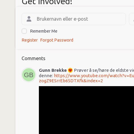
Get involved!
Remember Me
Register
Forgot Password
Comments
Gunn Brekke
Prøver å se/høre de eldste v
denne:
https://www.youtube.com/watch?v=
zogZ9ESrrEb65DTXfk&index=2