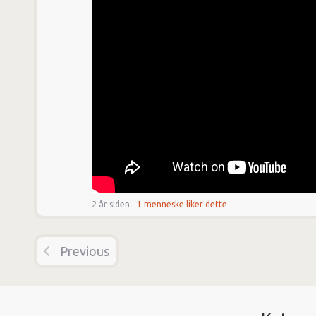
2 år siden
1 menneske liker dette
Previous