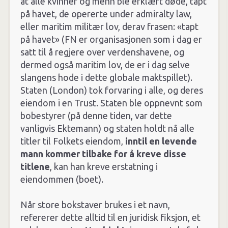
at alle kvinner og menn ble erklært døde, tapt
på havet, de opererte under admiralty law,
eller maritim militær lov, derav frasen: «tapt
på havet» (FN er organisasjonen som i dag er
satt til å regjere over verdenshavene, og
dermed også maritim lov, de er i dag selve
slangens hode i dette globale maktspillet).
Staten (London) tok forvaring i alle, og deres
eiendom i en Trust. Staten ble oppnevnt som
bobestyrer (på denne tiden, var dette
vanligvis Ektemann) og staten holdt nå alle
titler til Folkets eiendom,
inntil en levende
mann kommer tilbake for å kreve disse
titlene
, kan han kreve erstatning i
eiendommen (boet).
Når store bokstaver brukes i et navn,
refererer dette alltid til en juridisk fiksjon, et