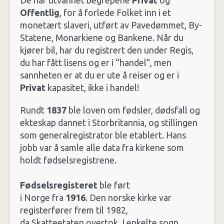
De har utvannet begrepene
Privat
og
Offentlig
, for å forlede Folket inn i et
monetært slaveri, utført av Pavedømmet, By-
Statene, Monarkiene og Bankene. Når du
kjører bil, har du registrert den under Regis,
du har fått lisens og er i “handel”, men
sannheten er at du er ute å reiser og er i
Privat
kapasitet, ikke i handel!
Rundt
1837
ble loven om fødsler, dødsfall og
ekteskap dannet i Storbritannia, og stillingen
som generalregistrator ble etablert. Hans
jobb var å samle alle data fra kirkene som
holdt fødselsregistrene.
Fødselsregisteret
ble ført
i Norge fra
1916
. Den norske kirke var
registerfører frem til 1982,
da Skatteetaten overtok. I enkelte sogn