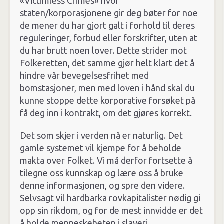
«Victimless Crimes» hvor
staten/korporasjonene gir deg bøter for noe
de mener du har gjort galt i forhold til deres
reguleringer, forbud eller forskrifter, uten at
du har brutt noen lover. Dette strider mot
Folkeretten, det samme gjør helt klart det å
hindre vår bevegelsesfrihet med
bomstasjoner, men med loven i hånd skal du
kunne stoppe dette korporative forsøket på
få deg inn i kontrakt, om det gjøres korrekt.
Det som skjer i verden nå er naturlig. Det
gamle systemet vil kjempe for å beholde
makta over Folket. Vi må derfor fortsette å
tilegne oss kunnskap og lære oss å bruke
denne informasjonen, og spre den videre.
Selvsagt vil hardbarka rovkapitalister nødig gi
opp sin rikdom, og for de mest innvidde er det
å holde menneskeheten i slaveri,