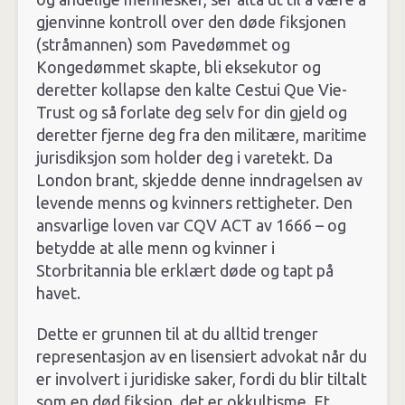
gjenvinne kontroll over den døde fiksjonen
(stråmannen) som Pavedømmet og
Kongedømmet skapte, bli eksekutor og
deretter kollapse den kalte Cestui Que Vie-
Trust og så forlate deg selv for din gjeld og
deretter fjerne deg fra den militære, maritime
jurisdiksjon som holder deg i varetekt. Da
London brant, skjedde denne inndragelsen av
levende menns og kvinners rettigheter. Den
ansvarlige loven var CQV ACT av 1666 – og
betydde at alle menn og kvinner i
Storbritannia ble erklært døde og tapt på
havet.
Dette er grunnen til at du alltid trenger
representasjon av en lisensiert advokat når du
er involvert i juridiske saker, fordi du blir tiltalt
som en død fiksjon, det er okkultisme. Et