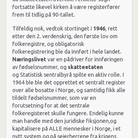
fortsatte likevel kirken å være registerfører
frem til tidlig på 90-tallet.
Tilfeldig nok, vedtok stortinget i
1946
, rett
etter den 2. verdenskrig, den første lov om
folkeregistre, og obligatorisk
folkeregistrering ble da innført i hele landet.
Næringslivet
var en pådriver for innføringen
av fødselsnummer, og
skatteetaten
og Statistisk sentralbyrå spilte en aktiv rolle. I
1964 ble ble det opprettet et sentralt register
over alle bosatte i Norge, og samtidig fikk alle
tildelt fødselsnummer, som var en
forutsetning for at det sentrale
folkeregisteret skulle fungere. Endelig kunne
man handle med den juridiske fiksjonen,og
kapitalisere på ALLE mennesker i Norge, i et
nytt system og på seierherrene fra krigens