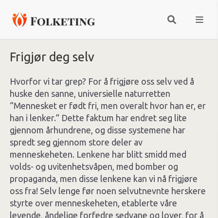
Frigjør deg selv
Hvorfor vi tar grep? For å frigjøre oss selv ved å
huske den sanne, universielle naturretten
“Mennesket er født fri, men overalt hvor han er, er
han i lenker.” Dette faktum har endret seg lite
gjennom århundrene, og disse systemene har
spredt seg gjennom store deler av
menneskeheten. Lenkene har blitt smidd med
volds- og uvitenhetsvåpen, med bomber og
propaganda, men disse lenkene kan vi nå frigjøre
oss fra! Selv lenge før noen selvutnevnte herskere
styrte over menneskeheten, etablerte våre
levende, åndelige forfedre sedvane og lover, for å