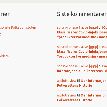
rier
Siste kommentarer
sjonale Folkedomstolen
sprunki phase 9 alive [ggtp]
til
IC
klassifiserer Covid-injeksjone
G
“produkter for medisinsk mas
sprunki phase 9 alive [ggtp]
til
IC
klassifiserer Covid-injeksjone
oldere
“produkter for medisinsk mas
sprunki phase 9 alive [ggtp]
til
De
internasjonale Folkerettens Hi
aipilotreview
til
Den internasjon
Folkerettens Historie
aipilotreview
til
Den internasjon
Folkerettens Historie