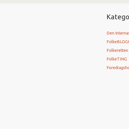
Katego
Den Interna
FolkeBLOG
Folkeretten
FolkeTING
Foredragsh