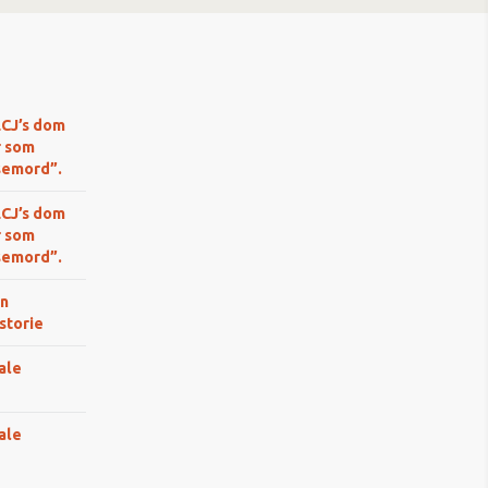
LCJ’s dom
r som
semord”.
LCJ’s dom
r som
semord”.
n
storie
ale
ale