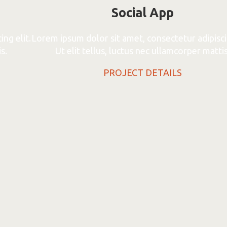
Social App
ng elit.
Lorem ipsum dolor sit amet, consectetur adipiscin
s.
Ut elit tellus, luctus nec ullamcorper mattis
PROJECT DETAILS