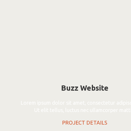
Buzz Website
Lorem ipsum dolor sit amet, consectetur adipisci
Ut elit tellus, luctus nec ullamcorper matti
PROJECT DETAILS