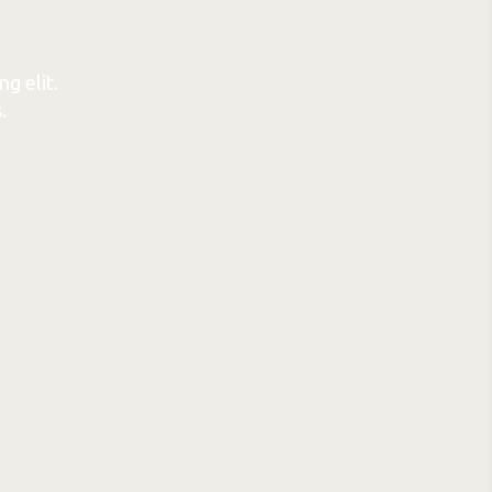
g elit.
.