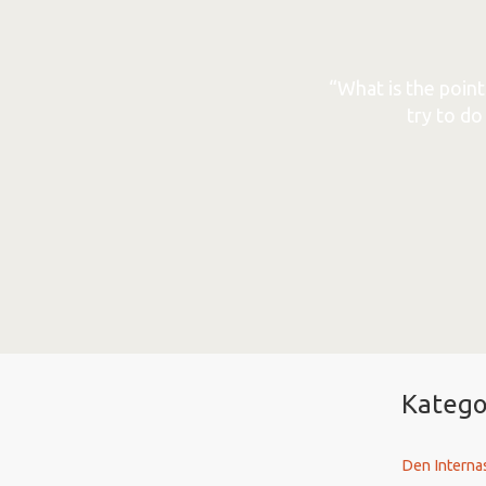
“What is the point 
try to d
Katego
Den Interna