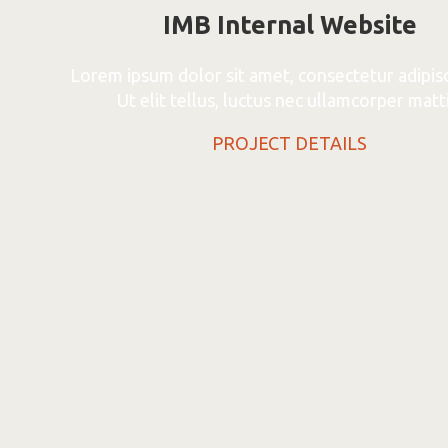
IMB Internal Website
Lorem ipsum dolor sit amet, consectetur adipisci
Ut elit tellus, luctus nec ullamcorper matti
PROJECT DETAILS