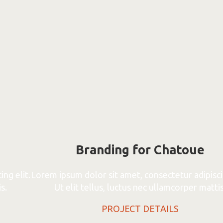
Branding for Chatoue
ng elit.
Lorem ipsum dolor sit amet, consectetur adipiscin
s.
Ut elit tellus, luctus nec ullamcorper mattis
PROJECT DETAILS