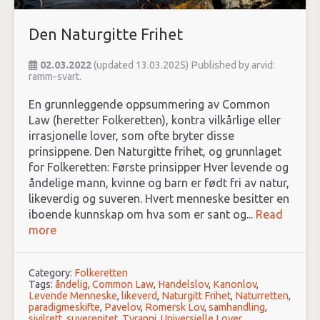
Den Naturgitte Frihet
02.03.2022
(updated 13.03.2025)
Published by
arvid:
ramm-svart.
En grunnleggende oppsummering av Common
Law (heretter Folkeretten), kontra vilkårlige eller
irrasjonelle lover, som ofte bryter disse
prinsippene. Den Naturgitte frihet, og grunnlaget
for Folkeretten: Første prinsipper Hver levende og
åndelige mann, kvinne og barn er født fri av natur,
likeverdig og suveren. Hvert menneske besitter en
iboende kunnskap om hva som er sant og...
Read
more
Category:
Folkeretten
Tags:
åndelig
,
Common Law
,
Handelslov
,
Kanonlov
,
Levende Menneske
,
likeverd
,
Naturgitt Frihet
,
Naturretten
,
paradigmeskifte
,
Pavelov
,
Romersk Lov
,
samhandling
,
sivilrett
,
suverenitet
,
Tyranni
,
Universielle Lover